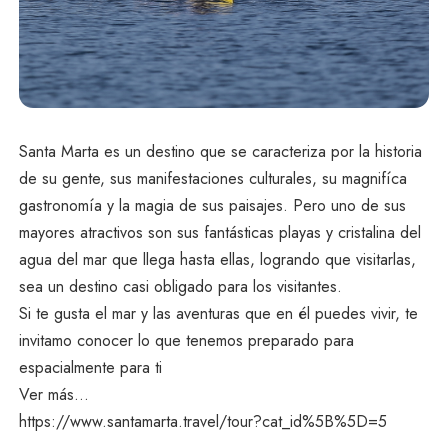
Tendencias en Santa Marta
Tendencias en Santa Marta
Vér todos
Vér todos
Santa Marta es un destino que se caracteriza por la historia
de su gente, sus manifestaciones culturales, su magnifíca
gastronomía y la magia de sus paisajes. Pero uno de sus
mayores atractivos son sus fantásticas playas y cristalina del
agua del mar que llega hasta ellas, logrando que visitarlas,
sea un destino casi obligado para los visitantes.
Si te gusta el mar y las aventuras que en él puedes vivir, te
invitamo conocer lo que tenemos preparado para
espacialmente para ti
Ver más...
https://www.santamarta.travel/tour?cat_id%5B%5D=5