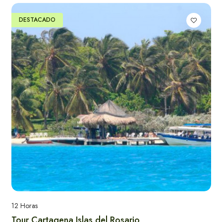
DESTACADO
Alquiler de Yates
en Santa Marta
Actividades y tours
en Santa Marta
12 Horas
Tour Cartagena Islas del Rosario