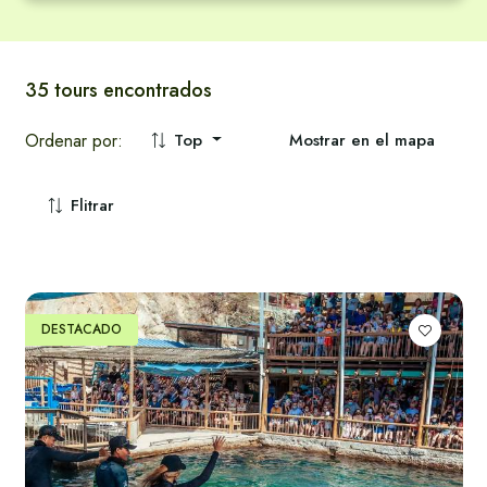
Tendencias en Santa Marta
Tendencias en Santa Marta
Gastronomía
Vér todos
Vér todos
Cultura
35 tours encontrados
Ordenar por:
Top
Mostrar en el mapa
Ecologico
Aventura
Flitrar
Náuticas
DESTACADO