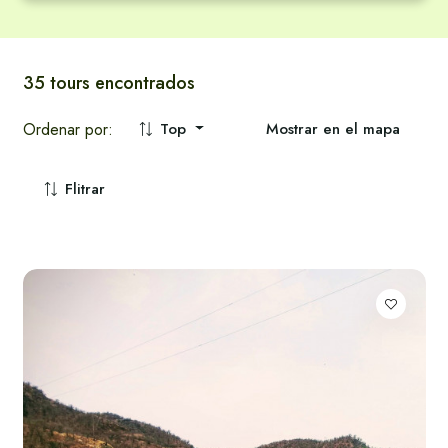
Tendencias en Santa Marta
Tendencias en Santa Marta
Gastronomía
Vér todos
Vér todos
Cultura
35 tours encontrados
Ordenar por:
Top
Mostrar en el mapa
Ecologico
Aventura
Flitrar
Náuticas