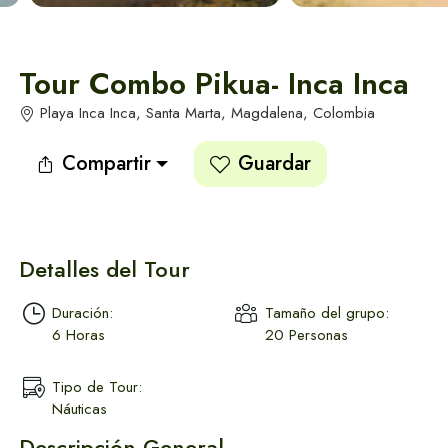
Tendencias en Santa Marta
Tendencias en Santa Marta
Alquiler de Yates
Vér todos
Vér todos
en Santa Marta
Tour Combo Pikua- Inca Inca
Playa Inca Inca, Santa Marta, Magdalena, Colombia
Compartir
Guardar
Actividades y tours
en Santa Marta
Detalles del Tour
Duración:
Tamaño del grupo:
6 Horas
20 Personas
Tipo de Tour:
Náuticas
Descripción General