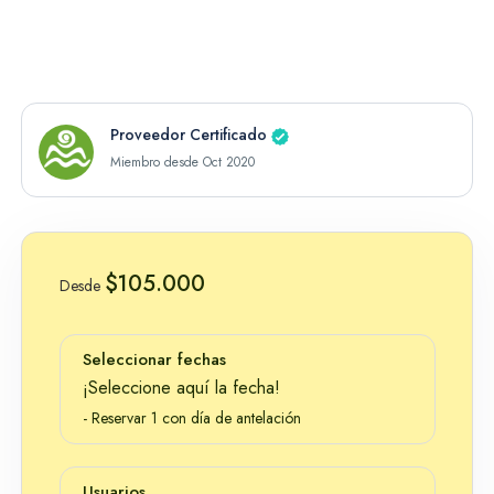
en Santa Marta
Experiencias más reservas en
Proveedor Certificado
Santa Marta
Miembro desde Oct 2020
$105.000
Desde
Seleccionar fechas
¡Seleccione aquí la fecha!
- Reservar 1 con día de antelación
Parque Tayrona - Cabo San Juan
Tayrona - Playa Cristal
Usuarios