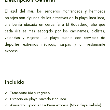
Apartamentos en
Santa Marta
El azul del mar, los senderos montañosos y hermosos
paisajes son algunos de los atractivos de la
playa
Inca
Inca
,
una
bahía ubicada en cercanía a El Rodadero, sitio que
cada día es más escogido por
los caminantes, ciclistas,
veleristas y viajeros.
La playa cuenta con servicios de
deportes extremos
náuticos, carpas y un restaurante
express.
Hoteles en Santa
Marta
Incluido
Transporte ida y regreso
Estancia en playa privada Inca Inca
Almuerzo Típico en La Pikua express (No incluye bebida)
Alquiler de Carros