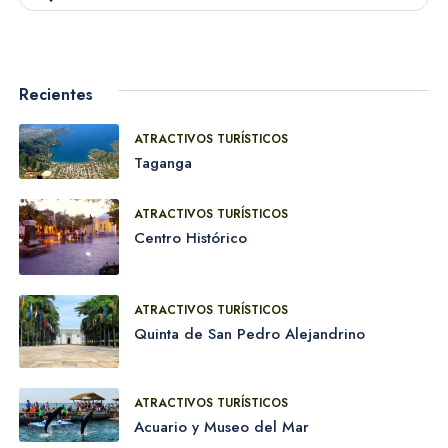
Actividades y tours
en Santa Marta
Recientes
ATRACTIVOS TURÍSTICOS
Taganga
ATRACTIVOS TURÍSTICOS
Apartamentos en
Centro Histórico
Santa Marta
ATRACTIVOS TURÍSTICOS
Quinta de San Pedro Alejandrino
ATRACTIVOS TURÍSTICOS
Acuario y Museo del Mar
Hoteles en Santa