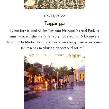
Tendencias en Santa Marta
Tendencias en Santa Marta
Vér todos
Vér todos
06/11/2022
Taganga
Its territory is part of the Tayrona National Natural Park, a
small typical fishermen's territory, located just 5 kilometers
from Santa Marta.The trip is made very easy, because every
ten minutes minibuses depart and return[...]