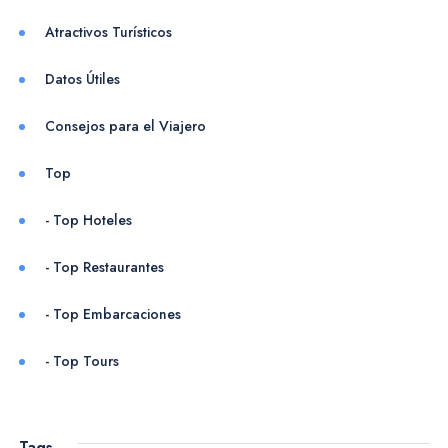
Atractivos Turísticos
Datos Útiles
Consejos para el Viajero
Top
Cabo de la Vela
Tour Minca Full Day
- Top Hoteles
- Top Restaurantes
- Top Embarcaciones
- Top Tours
Tags