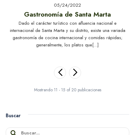
Guía Turistica:
05/24/2022
Explora Santa
Gastronomía de Santa Marta
Marta
Dado el carácter turístico con afluencia nacional e
internacional de Santa Marta y su distrito, existe una variada
gastronomía de cocina internacional y comidas rápidas;
generalmente, los platos que[...]
Alquiler de Yates
en Santa Marta
Mostrando 11 - 15 of 20 publicaciones
Buscar