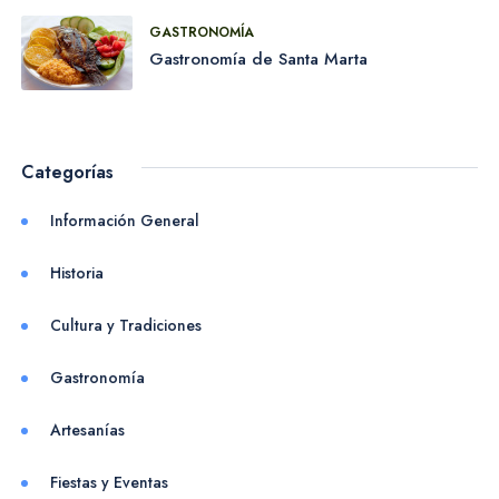
Marta
GASTRONOMÍA
Gastronomía de Santa Marta
Categorías
Información General
Alquiler de Carros
en Santa Marta
Historia
Cultura y Tradiciones
Experiencias más reservas en
Gastronomía
Santa Marta
Artesanías
Fiestas y Eventas