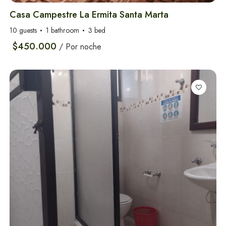
en Santa Marta
Casa Campestre La Ermita Santa Marta
10 guests
1 bathroom
3 bed
$450.000
/ Por noche
Actividades y tours
en Santa Marta
Apartamentos en