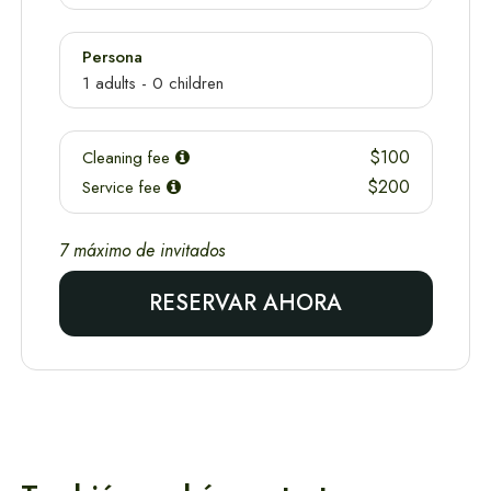
Persona
1
adults -
0
children
$100
Cleaning fee
Adultos
$200
Service fee
Edad 12+
7 máximo de invitados
Niño
Edad 2-12
RESERVAR AHORA