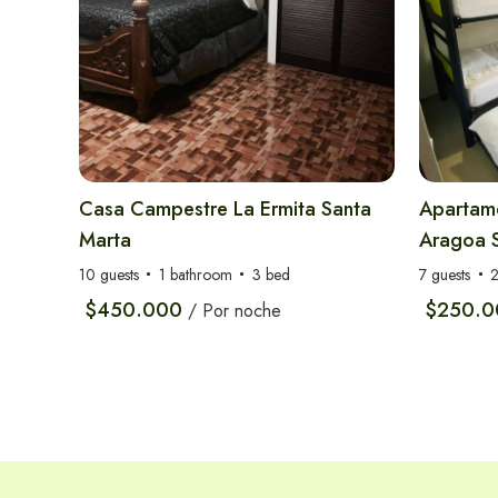
Alquiler de Carros
Casa Campestre La Ermita Santa
Apartame
en Santa Marta
Marta
Aragoa 
10 guests
1 bathroom
3 bed
7 guests
2
$450.000
$250.0
/ Por noche
Experiencias más reservas en
Santa Marta