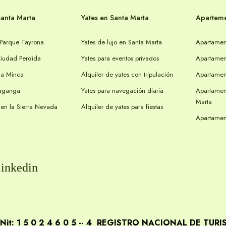
Santa Marta
Yates en Santa Marta
Aparteme
 Parque Tayrona
Yates de lujo en Santa Marta
Apartament
Ciudad Perdida
Yates para eventos privados
Apartament
 a Minca
Alquiler de yates con tripulación
Apartament
Taganga
Yates para navegación diaria
Apartamen
Marta
 en la Sierra Nevada
Alquiler de yates para fiestas
Apartament
inkedin
: 1 5 0 2 4 6 0 5 -- 4 REGISTRO NACIONAL DE TURI