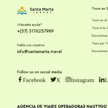
Tours en 
Tours en el
¿Necesita ayuda?
Tours a la 
+(57) 3176257989
Excursiones
Tayrona - Playa Cristal
Cabo de la Vela
Tours por 
Habla con nosotros
info@santamarta.travel
Excursiones
Follow us on social media
Facebook
X
Instagram
L
AGENCIA DE VIAJES OPERADORAS NAUTYGO Nit
Parque Tayrona - Cabo San Juan
Tour Minca Full Day