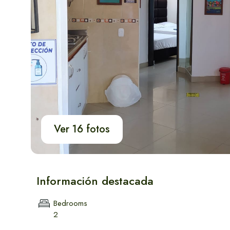
para Viajeros
¿Como moverse?
Vehiculos
Transporte
Vér todos
Ver 16 fotos
Información destacada
Bedrooms
2
Guía Turistica: