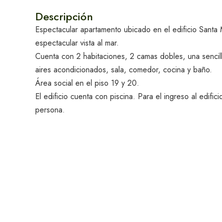
Explora Santa
Descripción
Marta
Espectacular apartamento ubicado en el edificio Santa
espectacular vista al mar.
Cuenta con 2 habitaciones, 2 camas dobles, una sencil
aires acondicionados, sala, comedor, cocina y baño.
Área social en el piso 19 y 20.
El edificio cuenta con piscina. Para el ingreso al edifi
Alquiler de Yates
persona.
en Santa Marta
Actividades y tours