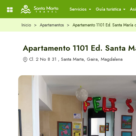
Servicios
Guía turistica
Asi
Main Menu
Inicio
>
Apartamentos
>
Apartamento 1101 Ed. Santa María 
¿Que hacer?
Atrativos turí
Santa Marta
Experiencias
Apartamento 1101 Ed. Santa M
Actividades
Cl. 2 No 8 31 , Santa Marta, Gaira, Magdalena
¿Que visitar?
Cultura y Pat
en Santa Mar
¿Donde dormir?
Hoteles económicos
Gastronomía 
Hoteles Boutique
Marta
Hoteles de lujo
Hoteles tendencia
Consejos Prác