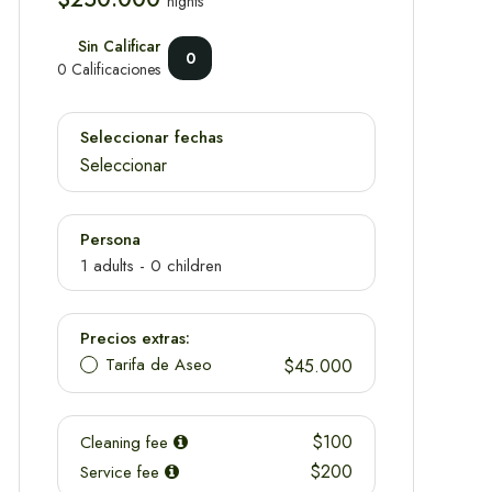
nights
Sin Calificar
0
0 Calificaciones
Seleccionar fechas
Seleccionar
Persona
1
adults -
0
children
Precios extras:
Tarifa de Aseo
$45.000
Adultos
Edad 12+
$100
Cleaning fee
Niño
$200
Service fee
Edad 2-12