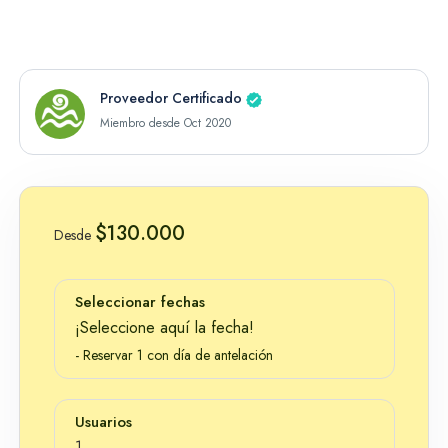
Experiencias más reservas en
Proveedor Certificado
Santa Marta
Miembro desde Oct 2020
$130.000
Desde
Seleccionar fechas
¡Seleccione aquí la fecha!
- Reservar 1 con día de antelación
Parque Tayrona - Cabo San Juan
Cabo de la Vela
Usuarios
1