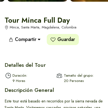
Tendencias en Santa Marta
Tendencias en Santa Marta
Alquiler de Yates
en Santa Marta
Vér todos
Vér todos
Tour Minca Full Day
Minca, Santa Marta, Magdalena, Colombia
Compartir
Guardar
Actividades y tours
en Santa Marta
Detalles del Tour
Duración:
Tamaño del grupo:
9 Horas
20 Personas
Descripción General
Este tour está basado en recorridos por la sierra nevada de
Apartamentos en
Santa Marta. Visitaremos cascadas, piscinas naturales, una